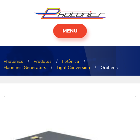
MENU
Photonics
/
Produtos
/
Fotônica
/
Harmonic Generators
/
Light Conversion
/
Orpheus